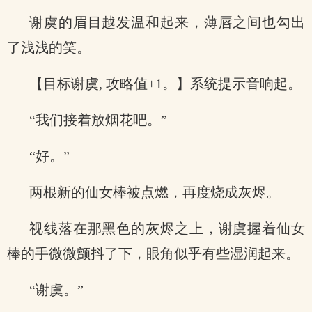
谢虞的眉目越发温和起来，薄唇之间也勾出
了浅浅的笑。
【目标谢虞, 攻略值+1。】系统提示音响起。
“我们接着放烟花吧。”
“好。”
两根新的仙女棒被点燃，再度烧成灰烬。
视线落在那黑色的灰烬之上，谢虞握着仙女
棒的手微微颤抖了下，眼角似乎有些湿润起来。
“谢虞。”