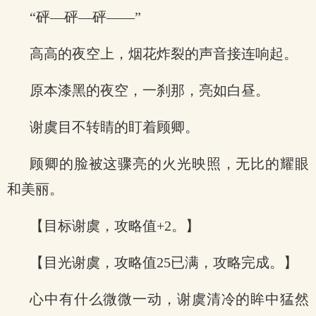
“砰—砰—砰——”
高高的夜空上，烟花炸裂的声音接连响起。
原本漆黑的夜空，一刹那，亮如白昼。
谢虞目不转睛的盯着顾卿。
顾卿的脸被这骤亮的火光映照，无比的耀眼
和美丽。
【目标谢虞，攻略值+2。】
【目光谢虞，攻略值25已满，攻略完成。】
心中有什么微微一动，谢虞清冷的眸中猛然